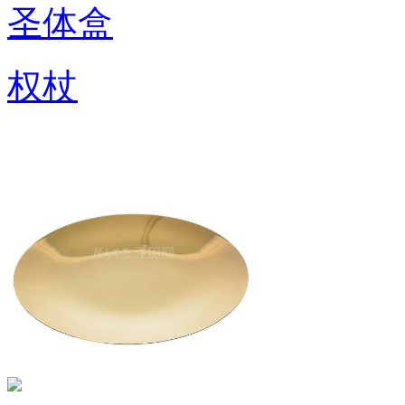
圣体盒
权杖