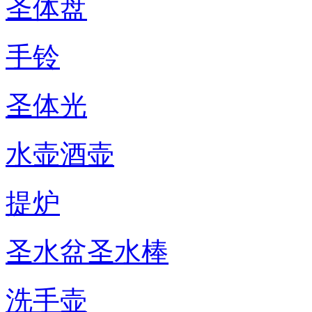
圣体盘
手铃
圣体光
水壶酒壶
提炉
圣水盆圣水棒
洗手壶