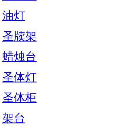
油灯
圣牍架
蜡烛台
圣体灯
圣体柜
架台