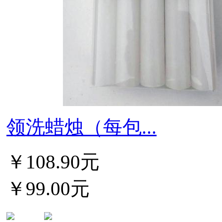
领洗蜡烛（每包...
￥108.90元
￥99.00元