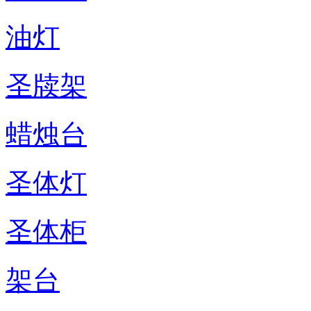
油灯
圣牍架
蜡烛台
圣体灯
圣体柜
架台