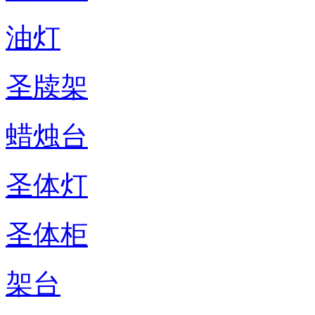
油灯
圣牍架
蜡烛台
圣体灯
圣体柜
架台