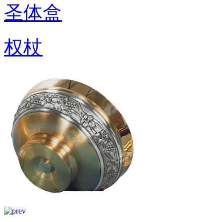
圣体盒
权杖