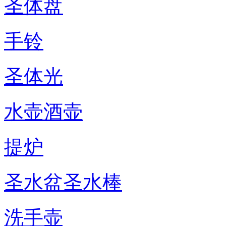
圣体盘
手铃
圣体光
水壶酒壶
提炉
圣水盆圣水棒
洗手壶