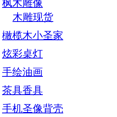
枫木雕像
木雕现货
橄榄木小圣家
炫彩桌灯
手绘油画
茶具香具
手机圣像背壳